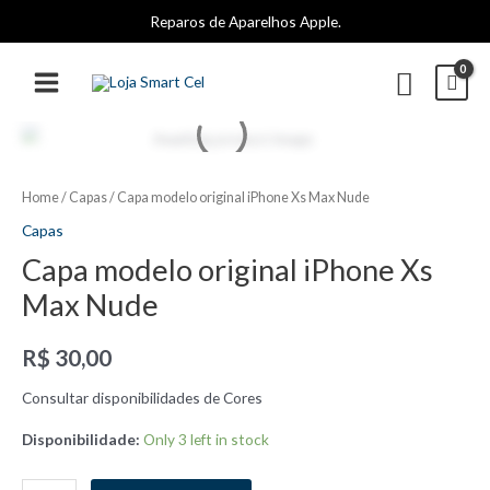
Ir
Reparos de Aparelhos Apple.
para
o
Pesqui
conteúdo
MAIN
MENU
Home
/
Capas
/ Capa modelo original iPhone Xs Max Nude
Capas
Capa modelo original iPhone Xs
Max Nude
R$
30,00
Consultar disponibilidades de Cores
Disponibilidade:
Only 3 left in stock