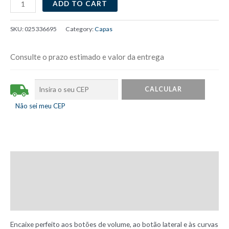
Capa
ADD TO CART
modelo
original
SKU:
025336695
Category:
Capas
iPhone
Xs
Consulte o prazo estimado e valor da entrega
Max
Nude
quantity
Não sei meu CEP
Description
Additional information
Reviews (0)
Encaixe perfeito aos botões de volume, ao botão lateral e às curvas