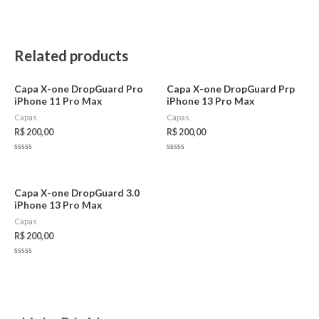
Related products
Capa X-one DropGuard Pro
Capa X-one DropGuard Prp
iPhone 11 Pro Max
iPhone 13 Pro Max
Capas
Capas
R$
200,00
R$
200,00
Rated
Rated
0
0
out
out
of
of
5
5
Capa X-one DropGuard 3.0
iPhone 13 Pro Max
Capas
R$
200,00
Rated
0
out
of
5