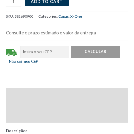
ADD TO CART
X-
one
SKU:
392690900
Categories:
Capas
,
X- One
DropGuard
2.0
Consulte o prazo estimado e valor da entrega
iPhone
12
Pro
quantity
Não sei meu CEP
Description
Additional information
Reviews (0)
Descrição: