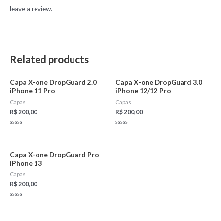
leave a review.
Related products
Capa X-one DropGuard 2.0
Capa X-one DropGuard 3.0
iPhone 11 Pro
iPhone 12/12 Pro
Capas
Capas
R$
200,00
R$
200,00
Rated
Rated
0
0
out
out
of
of
5
5
Capa X-one DropGuard Pro
iPhone 13
Capas
R$
200,00
Rated
0
out
of