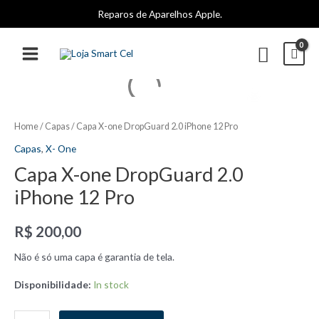
Ir
Reparos de Aparelhos Apple.
para
o
Pesqui
conteúdo
MAIN
MENU
Home
/
Capas
/ Capa X-one DropGuard 2.0 iPhone 12 Pro
Capas
,
X- One
Capa X-one DropGuard 2.0
iPhone 12 Pro
R$
200,00
Não é só uma capa é garantia de tela.
Disponibilidade:
In stock
Capa