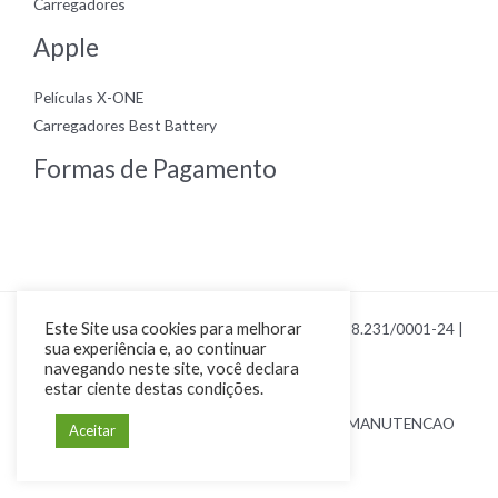
Carregadores
Apple
Películas X-ONE
Carregadores Best Battery
Formas de Pagamento
Este Site usa cookies para melhorar
Copyright © 2026 Loja Smart Cel | CNPJ 23.328.231/0001-24 |
sua experiência e, ao continuar
Por Renan Poiani
navegando neste site, você declara
estar ciente destas condições.
44 9 9121-0403 | SMART CEL COMERCIO E MANUTENCAO
Aceitar
DE CELULARES EIRELI