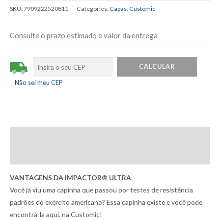
Impactor
SKU:
7909222520811
Categories:
Capas
,
Customic
Ultra
Azul
Consulte o prazo estimado e valor da entrega
iPhone
11
Pro
quantity
Não sei meu CEP
Description
Reviews (0)
VANTAGENS DA IMPACTOR® ULTRA
Você já viu uma capinha que passou por testes de resistência
padrões do exército americano? Essa capinha existe e você pode
encontrá-la aqui, na Customic!