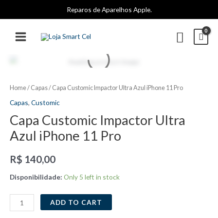
Ir
Reparos de Aparelhos Apple.
para
o
Pesqui
conteúdo
MAIN
MENU
Home
/
Capas
/ Capa Customic Impactor Ultra Azul iPhone 11 Pro
Capas
,
Customic
Capa Customic Impactor Ultra
Azul iPhone 11 Pro
R$
140,00
Disponibilidade:
Only 5 left in stock
Capa
ADD TO CART
Customic