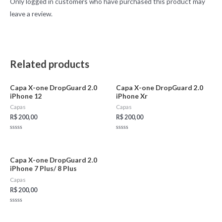
Only logged in customers who have purchased this product may
leave a review.
Related products
Capa X-one DropGuard 2.0
Capa X-one DropGuard 2.0
iPhone 12
iPhone Xr
Capas
Capas
R$
200,00
R$
200,00
Rated
Rated
0
0
out
out
of
of
5
5
Capa X-one DropGuard 2.0
iPhone 7 Plus/ 8 Plus
Capas
R$
200,00
Rated
0
out