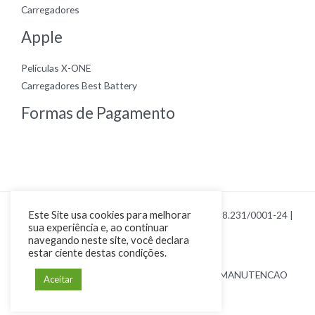
Carregadores
Apple
Películas X-ONE
Carregadores Best Battery
Formas de Pagamento
Copyright © 2026 Loja Smart Cel | CNPJ 23.328.231/0001-24 |
Este Site usa cookies para melhorar
sua experiência e, ao continuar
Por Renan Poiani
navegando neste site, você declara
estar ciente destas condições.
44 9 9121-0403 | SMART CEL COMERCIO E MANUTENCAO
Aceitar
DE CELULARES EIRELI