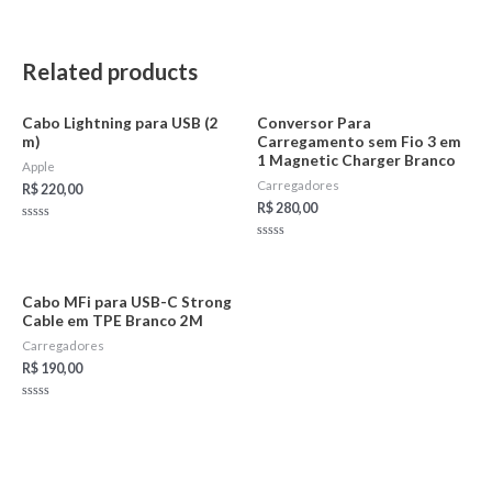
Related products
Cabo Lightning para USB (2
Conversor Para
m)
Carregamento sem Fio 3 em
1 Magnetic Charger Branco
Apple
Carregadores
R$
220,00
R$
280,00
Rated
0
Rated
out
0
of
out
5
of
5
Cabo MFi para USB-C Strong
Cable em TPE Branco 2M
Carregadores
R$
190,00
Rated
0
out
of
5