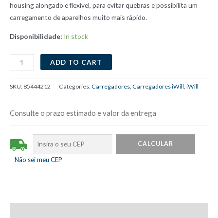
housing alongado e flexível, para evitar quebras e possibilita um
carregamento de aparelhos muito mais rápido.
Disponibilidade:
In stock
Cabo
ADD TO CART
MFi
para
SKU:
85444212
Categories:
Carregadores
,
Carregadores iWill
,
iWill
USB-
C
Consulte o prazo estimado e valor da entrega
Hard
Cable
em
Poliéster
Não sei meu CEP
2m
Branco
quantity
Description