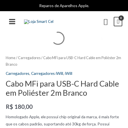
Ir
Reparos de Aparelhos Apple.
para
o
Pesqui
conteúdo
MAIN
MENU
Home
/
Carregadores
/ Cabo MFi para USB-C Hard Cable em Poliéster 2m
Branco
Carregadores
,
Carregadores iWill
,
iWill
Cabo MFi para USB-C Hard Cable
em Poliéster 2m Branco
R$
180,00
Homologado Apple, ele possui chip original da marca, é mais forte
que os cabos padrão, suportando até 30kg de força. Possui