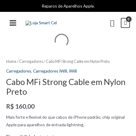
Ir
Reparos de Aparelhos Apple.
para
o
Pesqui
conteúdo
MAIN
MENU
Home
/
Carregadores
/ Cabo MFi Strong Cable em Nylon Preto
Carregadores
,
Carregadores iWill
,
iWill
Cabo MFi Strong Cable em Nylon
Preto
R$
160,00
Mais forte e flexível do que cabos de iPhone padrão, chip original
Apple para aparelhos de entrada lightning.