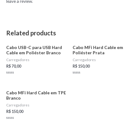
leave a review.
Related products
Cabo USB-C para USB Hard
Cabo MFi Hard Cable em
Cable em Poliéster Branco
Poliéster Prata
Carregadores
Carregadores
R$
70,00
R$
150,00
Rated
Rated
0
0
out
out
of
of
5
5
Cabo MFi Hard Cable em TPE
Branco
Carregadores
R$
150,00
Rated
0
out
of
5