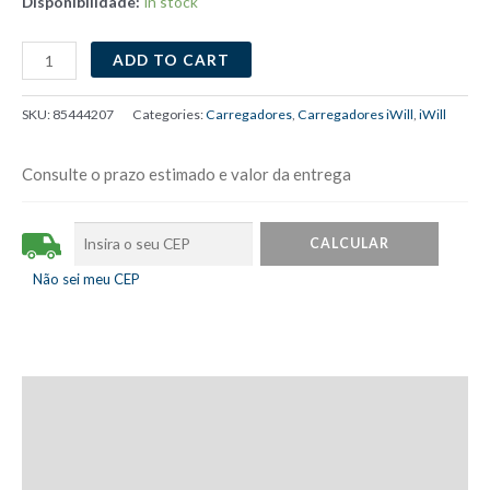
Disponibilidade:
In stock
Cabo
ADD TO CART
MFi
Strong
SKU:
85444207
Categories:
Carregadores
,
Carregadores iWill
,
iWill
Cable
em
Consulte o prazo estimado e valor da entrega
Nylon
Preto
quantity
Não sei meu CEP
Description
Additional information
Reviews (0)