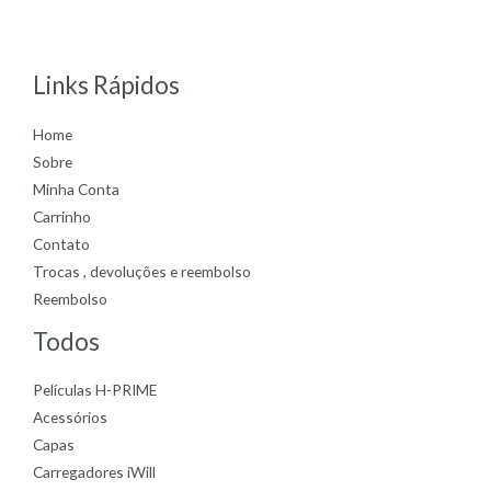
0
out
of
5
Links Rápidos
Home
Sobre
Minha Conta
Carrinho
Contato
Trocas , devoluções e reembolso
Reembolso
Todos
Películas H-PRIME
Acessórios
Capas
Carregadores iWill