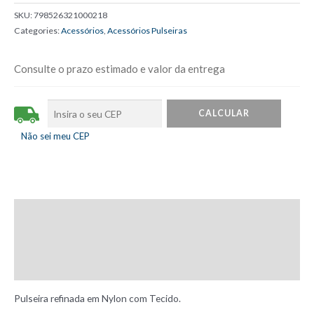
Tommy
SKU:
798526321000218
Hilfiger
Categories:
Acessórios
,
Acessórios Pulseiras
Modelo
2
Consulte o prazo estimado e valor da entrega
Para
Apple
Watch
42
Não sei meu CEP
–
44
–
45mm
Description
quantity
Additional information
Reviews (0)
Pulseira refinada em Nylon com Tecido.