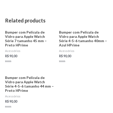
Related products
Bumper com Película de
Bumper com Película de
Vidro para Apple Watch
Vidro para Apple Watch
Série 7 tamanho 45 mm –
Série 4-5-6 tamanho 40mm –
Preto HPrime
Azul HPrime
Acessórios
Acessórios
R$
90,00
R$
90,00
Rated
Rated
0
0
out
out
of
of
5
5
Bumper com Película de
Vidro para Apple Watch
Série 4-5-6 tamanho 44 mm –
Preto HPrime
Acessórios
R$
90,00
Rated