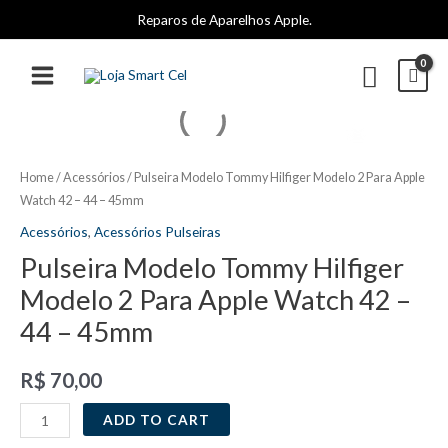
Ir
Reparos de Aparelhos Apple.
para
o
Pesqui
conteúdo
MAIN
MENU
Home
/
Acessórios
/ Pulseira Modelo Tommy Hilfiger Modelo 2 Para Apple
Watch 42 – 44 – 45mm
Acessórios
,
Acessórios Pulseiras
Pulseira Modelo Tommy Hilfiger
Modelo 2 Para Apple Watch 42 –
44 – 45mm
R$
70,00
Pulseira
ADD TO CART
Modelo