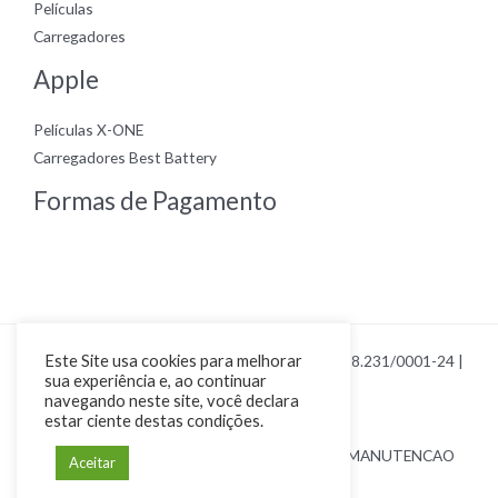
Películas
Carregadores
Apple
Películas X-ONE
Carregadores Best Battery
Formas de Pagamento
Este Site usa cookies para melhorar
Copyright © 2026 Loja Smart Cel | CNPJ 23.328.231/0001-24 |
sua experiência e, ao continuar
Por Renan Poiani
navegando neste site, você declara
estar ciente destas condições.
44 9 9121-0403 | SMART CEL COMERCIO E MANUTENCAO
Aceitar
DE CELULARES EIRELI