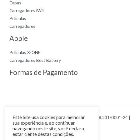
Capas
Carregadores iWill
Películas
Carregadores
Apple
Películas X-ONE
Carregadores Best Battery
Formas de Pagamento
Este Site usa cookies para melhorar
Copyright © 2026 Loja Smart Cel | CNPJ 23.328.231/0001-24 |
sua experiência e, ao continuar
Por Renan Poiani
navegando neste site, você declara
estar ciente destas condições.