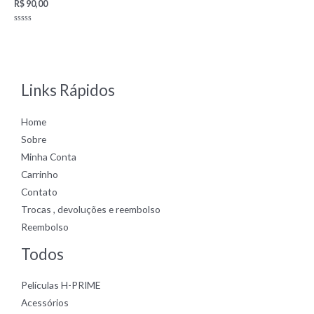
R$
90,00
Rated
0
out
of
5
Links Rápidos
Home
Sobre
Minha Conta
Carrinho
Contato
Trocas , devoluções e reembolso
Reembolso
Todos
Películas H-PRIME
Acessórios