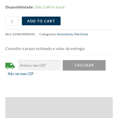
Disponibilidade:
Only 2 left in stock
Pen
ADD TO CART
Drive
16GB
SKU:
619659000431
Categories:
Acessórios
,
Pen Drive
-
Sandisk
Consulte o prazo estimado e valor da entrega
-
Cruzer
Blade
quantity
Não sei meu CEP
Description
Additional information