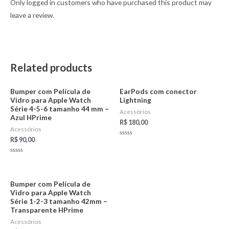
Only logged in customers who have purchased this product may
leave a review.
Related products
Bumper com Película de
EarPods com conector
Vidro para Apple Watch
Lightning
Série 4-5-6 tamanho 44 mm –
Acessórios
Azul HPrime
R$
180,00
Acessórios
R$
90,00
Rated
0
out
of
Rated
5
0
out
of
5
Bumper com Película de
Vidro para Apple Watch
Série 1-2-3 tamanho 42mm –
Transparente HPrime
Acessórios