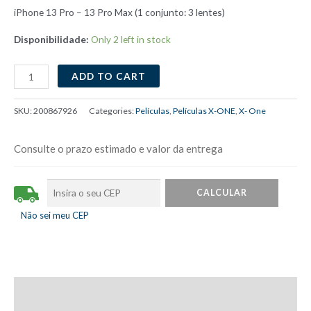
iPhone 13 Pro – 13 Pro Max (1 conjunto: 3 lentes)
Disponibilidade:
Only 2 left in stock
Película
ADD TO CART
Câmera
Armor
SKU:
200867926
Categories:
Películas
,
Películas X-ONE
,
X- One
X-
ONE
Consulte o prazo estimado e valor da entrega
iPhone
13
Pro
-
Não sei meu CEP
13
Pro
Max
Grafite
Description
quantity