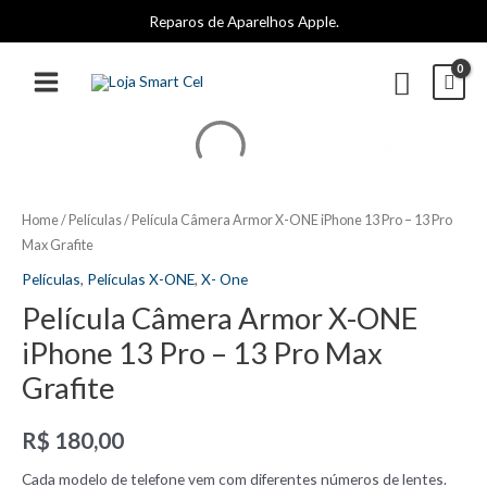
Ir
Reparos de Aparelhos Apple.
para
o
Pesqui
conteúdo
MAIN
MENU
Home
/
Películas
/ Película Câmera Armor X-ONE iPhone 13 Pro – 13 Pro
Max Grafite
Películas
,
Películas X-ONE
,
X- One
Película Câmera Armor X-ONE
iPhone 13 Pro – 13 Pro Max
Grafite
R$
180,00
Cada modelo de telefone vem com diferentes números de lentes.