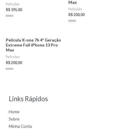
Max
Películas
Películas
R$
195,00
R$
200,00
Rated
0
Rated
out
0
of
out
5
of
5
Película X-one 7h 4ª Geração
Extreme Full iPhone 13 Pro
Max
Películas
R$
200,00
Rated
0
out
of
5
Links Rápidos
Home
Sobre
Minha Conta